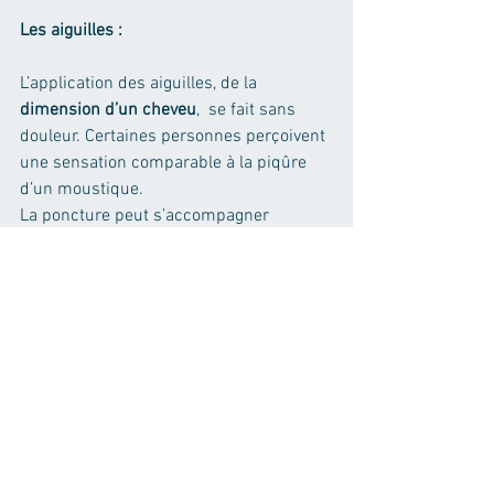
Les aiguilles :
L’application des aiguilles, de la 
dimension d’un cheveu
,  se fait sans 
douleur. Certaines personnes perçoivent 
une sensation comparable à la piqûre 
d’un moustique. 
La poncture peut s’accompagner 
ensuite d’une sensation 
d’engourdissement léger ou d’un 
courant qui circule. 
Bien entendu, les aiguilles sont 
stériles 
et à usage unique
.
Le nombre de séances,  leur fréquence
 :
Le nombre de séances varie selon la 
nature et l’ancienneté du problème, 