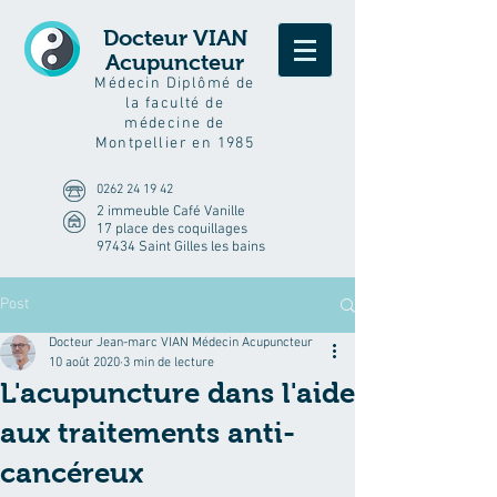
Docteur VIAN
Acupuncteur
Médecin Diplômé de
la faculté de
médecine de
Montpellier en 1985
0262 24 19 42
2 immeuble Café Vanille
17 place des coquillages
97434 Saint Gilles les bains
Post
Docteur Jean-marc VIAN Médecin Acupuncteur
10 août 2020
3 min de lecture
L'acupuncture dans l'aide
aux traitements anti-
cancéreux